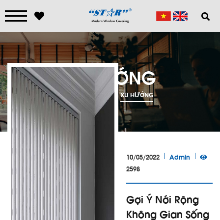
XU HƯỚNG
TRANG CHỦ
XU HƯỚNG
10/05/2022
Admin
2598
Gợi Ý Nới Rộng
Không Gian Sống