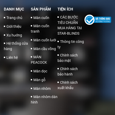
DANH MỤC
SẢN PHẨM
TIỆN ÍCH
CÁC BƯỚC
Trang chủ
Màn cuốn
TIÊU CHUẨN
Màn cuốn
Giới thiệu
MUA HÀNG TẠI
tranh
STAR-BLINDS
Xu hướng
Màn cuốn lưới
Thông tin công
Hệ thống cửa
ty
hàng
Màn cầu vồng
Chính sách
MÀN
Liên hệ
bảo mật
PEACOCK
Chính sách
Màn dọc
bảo hành
Màn gỗ
Chính sách
xuất khẩu
Màn nhôm
Màn nhôm dán
hình