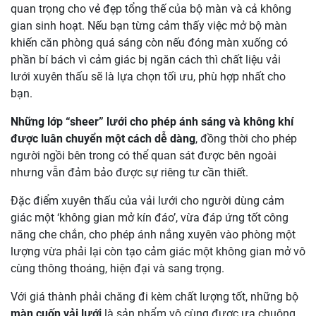
quan trọng cho vẻ đẹp tổng thế của bộ màn và cả không
gian sinh hoạt. Nếu bạn từng cảm thấy việc mở bộ màn
khiến căn phòng quá sáng còn nếu đóng màn xuống có
phần bí bách vì cảm giác bị ngăn cách thì chất liệu vải
lưới xuyên thấu sẽ là lựa chọn tối ưu, phù hợp nhất cho
bạn.
Những lớp “sheer” lưới cho phép ánh sáng và không khí
được luân chuyển một cách dễ dàng
, đồng thời cho phép
người ngồi bên trong có thể quan sát được bên ngoài
nhưng vẫn đảm bảo được sự riêng tư cần thiết.
Đặc điểm xuyên thấu của vải lưới cho người dùng cảm
giác một ‘không gian mở kín đáo’, vừa đáp ứng tốt công
năng che chắn, cho phép ánh nắng xuyên vào phòng một
lượng vừa phải lại còn tạo cảm giác một không gian mở vô
cùng thông thoáng, hiện đại và sang trọng.
Với giá thành phải chăng đi kèm chất lượng tốt, những bộ
màn cuốn
vải lưới
là sản phẩm vô cùng được ưa chuộng