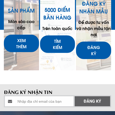
ĐĂNG KÝ
5000 ĐIỂM
SẢN PHẨM
NHẬN MẪU
BÁN HÀNG
Màn sáo cao
Để được tư vấn
cấp
Trên toàn quốc
và nhận mẫu tận
nơi
XEM
TÌM
THÊM
KIẾM
ĐĂNG
KÝ
ĐĂNG KÝ NHẬN TIN