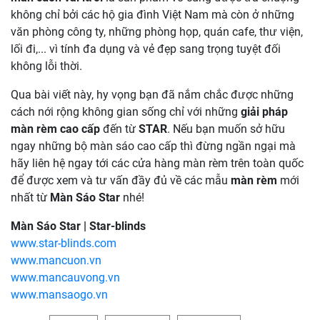
không chỉ bởi các hộ gia đình Việt Nam mà còn ở những
văn phòng công ty, những phòng họp, quán cafe, thư viện,
lối đi,... vì tính đa dụng và vẻ đẹp sang trọng tuyệt đối
không lỗi thời.
Qua bài viết này, hy vọng bạn đã nắm chắc được những
cách nới rộng không gian sống chỉ với những
giải pháp
màn rèm cao cấp
đến từ
STAR
. Nếu bạn muốn sở hữu
ngay những bộ màn sáo cao cấp thì đừng ngần ngại mà
hãy liên hệ ngay tới các cửa hàng màn rèm trên toàn quốc
để được xem và tư vấn đầy đủ về các mẫu
màn rèm
mới
nhất từ
Màn Sáo Star
nhé!
Màn Sáo Star | Star-blinds
www.star-blinds.com
www.mancuon.vn
www.mancauvong.vn
www.mansaogo.vn