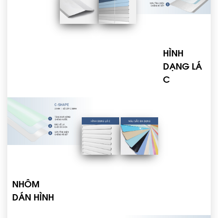
HÌNH
DẠNG LÁ
C
NHÔM
DÁN HÌNH