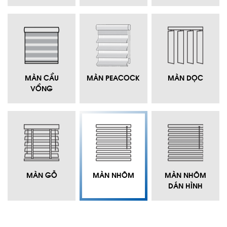
MÀN CẦU
MÀN PEACOCK
MÀN DỌC
VỒNG
MÀN GỖ
MÀN NHÔM
MÀN NHÔM
DÁN HÌNH