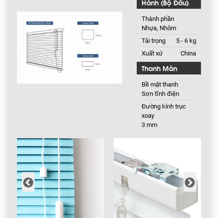
Hành (Bộ Đầu)
Thành phần
Nhựa, Nhôm
Tải trọng
5 - 6 kg
Xuất xứ
China
Thanh Màn
Bề mặt thanh
Sơn tĩnh điện
Đường kính trục
xoay
3 mm