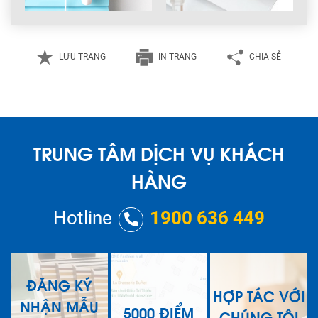
LƯU TRANG
IN TRANG
CHIA SẺ
TRUNG TÂM DỊCH VỤ KHÁCH
HÀNG
Hotline
1900 636 449
ĐĂNG KÝ
HỢP TÁC VỚI
NHẬN MẪU
5000 ĐIỂM
CHÚNG TÔI