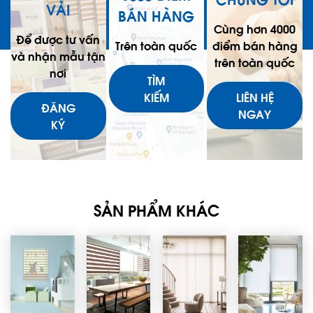
VẢI
BÁN HÀNG
Cùng hơn 4000
Để được tư vấn
Trên toàn quốc
điểm bán hàng
và nhận mẫu tận
trên toàn quốc
nơi
TÌM
KIẾM
LIÊN HỆ
ĐĂNG
NGAY
KÝ
SẢN PHẨM KHÁC