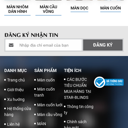
MÀN NHÔM
MÀN CẦU
MÀN DỌC
MÀN CUỐN
DÁN HÌNH
VỒNG
ĐĂNG KÝ NHẬN TIN
DANH MỤC
SẢN PHẨM
TIỆN ÍCH
CÁC BƯỚC
Trang chủ
Màn cuốn
TIÊU CHUẨN
Màn cuốn
Giới thiệu
MUA HÀNG TẠI
tranh
STAR-BLINDS
Xu hướng
Màn cuốn lưới
Thông tin công
Hệ thống cửa
ty
hàng
Màn cầu vồng
Chính sách
MÀN
Liên hệ
bảo mật