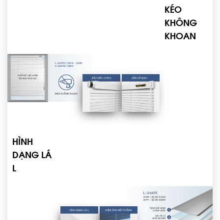
KÉO
KHÔNG
KHOAN
HÌNH
DẠNG LÁ
L